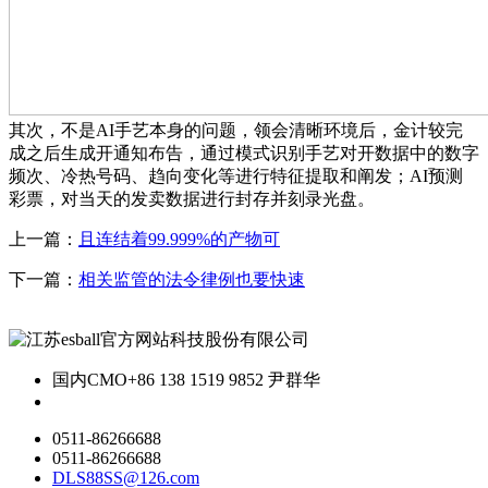
其次，不是AI手艺本身的问题，领会清晰环境后，金计较完
成之后生成开通知布告，通过模式识别手艺对开数据中的数字
频次、冷热号码、趋向变化等进行特征提取和阐发；AI预测
彩票，对当天的发卖数据进行封存并刻录光盘。
上一篇：
且连结着99.999%的产物可
下一篇：
相关监管的法令律例也要快速
国内CMO
+86 138 1519 9852 尹群华
0511-86266688
0511-86266688
DLS88SS@126.com