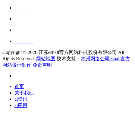
关于我们
ai资讯
ai应用
联系我们
Copyright ©
2026 江苏esball官方网站科技股份有限公司 All
Rights Reserved.
网站地图
技术支持：
常州网络公司esball官方
网站设计制作
免责声明
首页
关于我们
ai资讯
ai应用