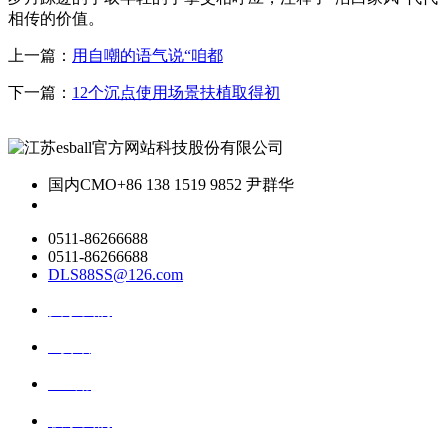
相传的价值。
上一篇：
用自嘲的语气说“咱都
下一篇：
12个沉点使用场景扶植取得初
国内CMO
+86 138 1519 9852 尹群华
0511-86266688
0511-86266688
DLS88SS@126.com
关于我们
ai资讯
ai应用
联系我们