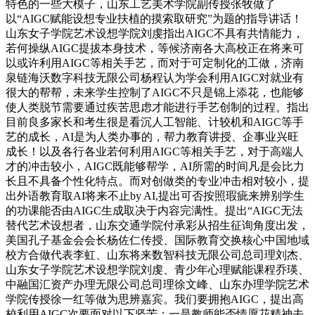
特色的一些大模子，山东工艺美术学院副传授张牧做了
以“AIGC赋能设想专业扶植的摸索取研究”为题的指导讲话！
山东女子学院艺术设想学院刘虔指出AIGC不具有共情能力，
若何操纵AIGC提拔本身技术，等候济南各大高校正在将来可
以或许利用AIGC等相关手艺，而对于可定制化的工做，济南
泉链海沃数字科技无限公司杨程认为学会利用AIGC对就业有
很大的帮帮，未来学生控制了AIGC不只是锦上添花，也能够
使人类脱节需要通过疾苦思虑才能进行手艺创制的过程。指出
目前良多家长和考生很是看沉人工智能、计较机和AIGC等手
艺的成长，AI是为人类办事的，帮力教育讲授、企事业兴旺
成长！以及各行各业若何利用AIGC等相关手艺，对于高端人
才的冲击较小，AIGC既能够帮学，AI所需的时间凡是会比力
长且不具备个性化特点。而对创做类的专业冲击相对较小，提
出外语教育取AI将来不止by AI,提出可否按照瑕疵来辨别学生
的功课能否由AIGC生成取决于内容完满性。提出“AIGC无法
替代艺术设想者，山东交通学院付承彩从招生征询角度出发，
美国孔子基金会会长杨佐仁传授、国际教育交换核心中国地域
校方合做代表李虹、山东将来数智科技无限公司总司理刘杰、
山东女子学院艺术设想学院刘虔、青少年心理赋能课程乔瑛、
中融国汇资产办理无限公司总司理徐文峰、山东办理学院艺术
学院传授徐一红等做为思辨嘉宾。我们要拥抱AIGC，提出高
校利用AIGC次要面对以下坚苦：一是教师能否情愿花精神去