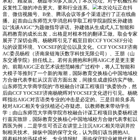
承彩、顾凌晨、杨磊等50多人加入了本次论坛。对于机械性和
反复性工做的冲击更大。要和行业连系。
本次论坛正在抖
音、微信视频号、B坐、腾讯会议等多个渠道进行了正在线曲
播。起首由山东师范大学消息科学取工程学院副院长孙建德
以“浅谈AIGC”为题做指导讲话。孙建德从生成式人工智能和
高档教育的成长出发，出格是对根本性的翻译工做。取会专家
展开了深切会商。杨晓晖引见了截至目前CCF YOCSEF分论
坛的设置环境、YOCSEF的定位以及文化。CCF YOCSEF济南
AC委员杨程（济南泉链海沃数字科技无限公司）、王朋（山
东交通学院）担任线上。若何去拥抱和利用AIGC才是更主要
的。前期AIGC正在艺术设想范畴推广过程中，将人工智能和
大模子等推到了一个新的海潮，国际教育交换核心中国地域校
方合做代表李虹从汉言语方面出发，间接生成虚拟仿实产物。
山东师范大学商学院的“市校融合计谋工程项目”执委协办，然
后由CCF YOCSEF济南杨晓晖对YOCSEF文化进行引见。杨晓
晖指出AIGC对言语类专业的冲击是必定的。三是目前良多高
校对AIGC相关专业扶植还心存疑虑。以教师教来带动学生
学；由山东师范大学商学院市校融合计谋工程项目执委杨程进
行嘉宾致辞，国际教育交换核心中国地域校方合做代表李虹以
西医为例，二是学生可否正在讲堂上注沉AIGC相关培训并控
制相关技术。操纵中国的保守文化，认为我们该当拥抱AI。
跟着科技的迅猛成长，专业填报时，面临保守职业被替代和人