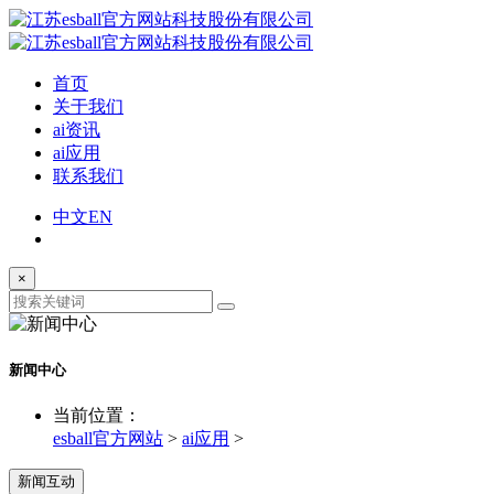
首页
关于我们
ai资讯
ai应用
联系我们
中文
EN
×
新闻中心
当前位置：
esball官方网站
>
ai应用
>
新闻互动