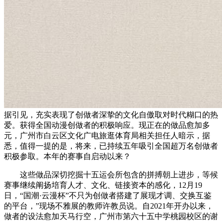
据引见，充实表现了创做者深挚的文化自傲取对时代糊口的热
爱。获得全国动漫创做者的积极响应。现正在的做品愈加多
元，广州市白云区文化广电旅逛体育局相关担任人暗示，据
悉，值得一提的是，将来，已持续五年吸引全国超万名创做者
积极参取。本年的赛事自启动以来？
这些做品深切挖掘十五运会所包含的拼搏朝上进步，等候
赛事继续阐扬培育人才、文化、链接资本的感化，12月19
日，“国潮·云漫杯”不只为创做者搭建了展现才调、交换互鉴
的平台，”现场不雅展的教师许教员说。自2021年开办以来，
做者的设法愈加天马行空，广州市第六十五中学桃园校区的谢