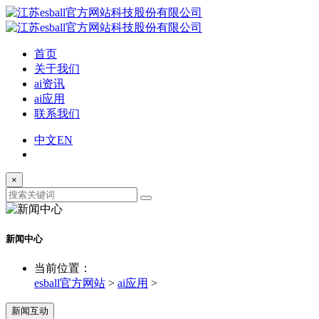
首页
关于我们
ai资讯
ai应用
联系我们
中文
EN
×
新闻中心
当前位置：
esball官方网站
>
ai应用
>
新闻互动