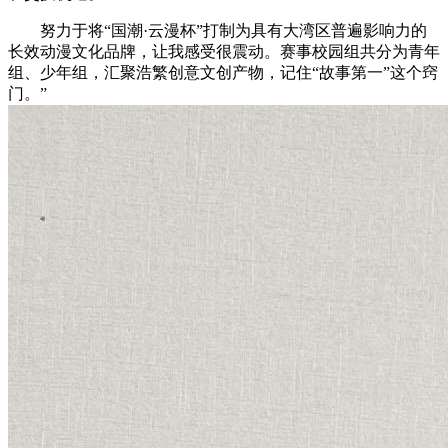
努力于将“国潮·云漫杯”打制为具有大湾区普遍影响力的
长效动漫文化品牌，让我感受很震动。赛事校园组共分为青年
组、少年组，汇聚浩繁创意文创产物，记住“故事第一”这个窍
门。”