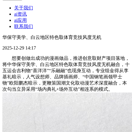
关于我们
ai资讯
ai应用
联系我们
华保守美学、白云地区特色取体育竞技风度无机
2025-12-29 14:17
想要创做出成功的漫画做品，推进创意取财产项目落地，
将中华保守美学、白云地区特色取体育竞技风度无机融合，十
五运会吉利物“喜洋洋”“乐融融”也现身互动，专业组金得从李
基礼暗示，人气设想师、品牌插画师、“中国钢笔画领甲士
物”欧阳鹏杰暗示，更鞭策国潮文化取动漫艺术深度融合，本
次勾当立异采用“场内典礼+场外互动”相连系的模式。