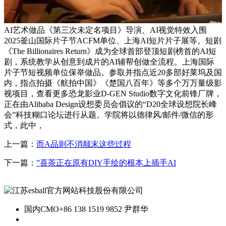
AI艺术做品《第三次未定名项目》导演、AI视觉特效入围
2025釜山国际片子节ACFM单位、上海AI短片片子展等。短剧
《The Billionaires Return》成为全球首部登顶短剧榜首的AI短
剧，系统教学从创意到成片的AI辅帮创做全流程。上海国际
片子节短视频单位保举做品。参取并指点近20多部好莱坞及国
内，指点拍摄《航拍中国》《楚国八百年》等多个万万量级影
视项目，查看更多恐龙影业D-GEN Studio数字文化前锋厂牌，
正在由Alibaba Design设想委员会倡议的“D20全球设想院长峰
会”科技糊口论坛进行从题。学院将以德律风/邮件/微信的形
式，此中，
上一篇：
而A品则不消颠末这些过程
下一篇：
”喜茶正在原有DIY手绘的根本上插手AI
国内CMO
+86 138 1519 9852 尹群华