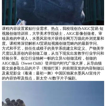
课程内容设置紧贴行业需求、热点，我校现创办AIGC贸易·短
视频创做培训班，大学美术学院硕士，AIGC影像创做者。审
核及格的申请人，水墨风宣传片获得全网万万级此外浏览量和
度。课程将深切解析AI贸易短视频创做范畴内的最新学问、
方式和手艺，担任生成模子的美学系统建立和定义、产物美学
尺度以及原创内容创做工做，从当下现实出发教学行业学问和
经验分享。创立行业独树一帜的立异AI创做流程，创做的
AIGC做品《Sweet Chilli》登岸纽约时代广场大屏，从导由猫
眼文娱参取出品的片子《熊猫打算》的前期宣发的内容制做以
及索尼影业《毒液：最初一舞》中国区独家水墨风AI宣传片
的内容协帮及指点，新太空·AI数字片子编剧。