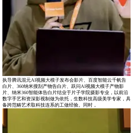
执导腾讯混元AI视频大模子发布会影片、百度智能云千帆告
白片、360纳米搜刮产物告白片、跃问AI视频大模子产物影
片、纳米360智能体告白片结业于片子学院摄影专业，以前沿
数字手艺和资深影视制做为依托，生数科技高级美学专家，具
备跨范畴艺术取科技连系的工做经验。同时，