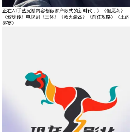
正在AI手艺沉塑内容创做财产款式的新时代，》《但愿岛》
《鲛珠传》电视剧《三体》《救火豪杰》《前任攻略》《王的
盛宴》