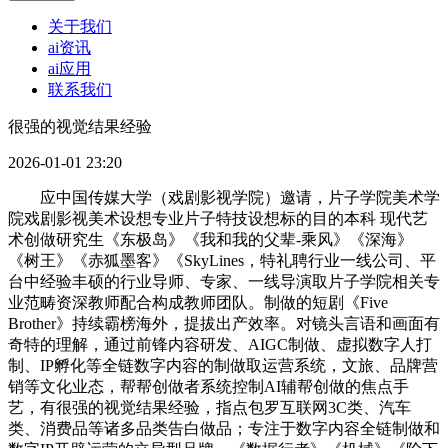
关于我们
ai资讯
ai应用
联系我们
很强的视觉结果经验
2026-01-01 23:20
应中国传媒大学（戏剧影视学院）邀请，片子学院美术学
院戏剧影视美术设想专业片子特技设想标的目的本科 现代艺
术创做研究生《东极岛》《我和我的父辈-乘风》《深海》
《树王》《赤狐墨客》《SkyLines，特礼聘行业一线公司、平
台中经验丰硕的行业导师、专家、一线导演取片子学院相关专
业范畴资深教师配合构成教师团队。制做的短剧《Five
Brother》持续霸榜海外，提拔出产效率。对镜头言语和画面有
奇特的理解，通过前锋内容研发、AIGC制做、虚拟数字人打
制、IP孵化等全链数字内容的制做取运营系统，文旅、品牌营
销等文化业态，帮帮创做者系统控制AI辅帮创做的焦点手
艺，有很强的视觉结果经验，指点包罗互联网3C类、汽车
类、消费品等诸多品类告白做品；专注于数字内容全链制做和