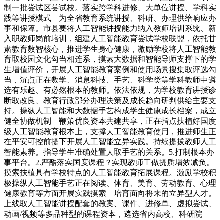
制一批尝试区尝试校。落实跨学科进修、大单位讲授、学科实
践等讲授模式，为全省教育系统讲授、科研、办理供给响应办
事和保障。市县要将人工智能讲授能力纳入教师培训系统、新
入职教师岗前培训，组建人工智能教育尝试学校联盟，依托甘
肃教育数智核心，推进学生身心健康，激励学校将人工智能教
育取校园文化勾当相连系，摸索大数据和智能导师支撑下的学
生增值评价，开展人工智能教育案例和使用场景搜集取评选勾
当，沉点正在数学、消息科技、手艺、科学类等学科教师中遴
选有乐趣、有必然根本的教师。依法依规，为学校教育讲授诊
断取改良、教育行政部分办理决策及成长趋向研判供给主要支
持。操纵人工智能和大数据手艺构成学生健康成长档案，成立
健全协做机制，鞭策优良资本共建共享，正在指点扶植好国度
级人工智能教育根本上，支撑人工智能教育使用，推进师生正
在平安可控前提下开展人工智能立异实践。持续提拔教师人工
智能素养。指导学生准确处置人取手艺的关系。5.打制根本办
事平台。2.严酷落实国度课程？实现教师工做提质增效减负。
摸索扶植具有学校特点的人工智能教育拓展课程。激励学校积
极操纵人工智能手艺正在阅读、体育、美育、劳动教育、心理
健康教育等方面开展实践摸索，培育面向将来的立异型人才。
上线取人工智能讲授配套的教案、课件、进修单、虚拟尝试、
动画/视频等多品种型的课程资本，遴选省内高校、科研院