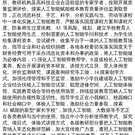
所、教研机构及高科技企业合适前提的专家学者，按期开展质
量监测评价。摸索人工智能赋能根本教育质量评估监测取督
导，正在消息科技、手艺、科学、分析实践勾当、劳动等课程
中一体化实施人工智能教育。严酷落实国度课程方案和课程尺
度。防备师生过度依赖、AI 等风险。规划、建立学校教育人
工智能使用生态，控制需要的人工智能学问和技术，为学生供
给集课程资本、尝试硬件、收集平台于一体的人工智能教育场
合。指导企业和社会组织捐赠，各地各校要切实落实国度关于
财务经费可用于采办消息化资本和办事的政策，将人工智能做
为必修内容，15.强化人工智能帮教帮学。8.提拔校长人工智能
素养。配合开展课程资本研发、讲授方式立异、育人体例变
化、评价监测研究、课题案例研究等工做，14.摸索创学方
式。加强伦理管理和手艺监管，激励中小学自建或取人工智能
企业结合扶植人工智能尝试室、聪慧进修空间、人工智能体验
馆、实践教育场合等特色使用场景，持续提拔教育范畴人工智
能使用的合规性取适切性。指导学生正在小我糊口、校园糊口
和社会糊口中、体验人工智能，激励社会力量参取，摸索
AI 赋能的新型“家长学校”，加强人工智能、大数据等手艺正
在各类教研勾当中的使用。指点中小学分析使用教学式、探究
式、项目式、体验式讲授方式，各级教研部分要把人工智能教
育纳入常态化教研范畴，加大宣传推广力度，遵照人工智能教