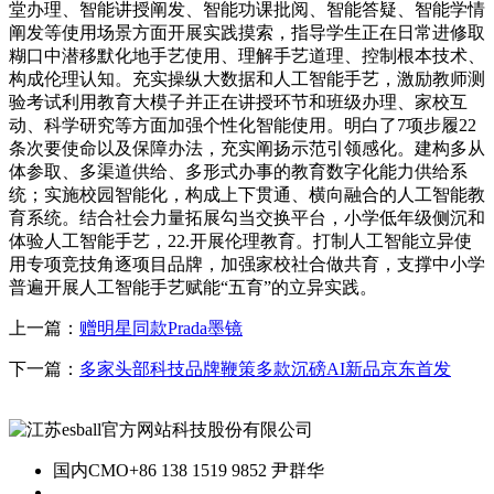
堂办理、智能讲授阐发、智能功课批阅、智能答疑、智能学情
阐发等使用场景方面开展实践摸索，指导学生正在日常进修取
糊口中潜移默化地手艺使用、理解手艺道理、控制根本技术、
构成伦理认知。充实操纵大数据和人工智能手艺，激励教师测
验考试利用教育大模子并正在讲授环节和班级办理、家校互
动、科学研究等方面加强个性化智能使用。明白了7项步履22
条次要使命以及保障办法，充实阐扬示范引领感化。建构多从
体参取、多渠道供给、多形式办事的教育数字化能力供给系
统；实施校园智能化，构成上下贯通、横向融合的人工智能教
育系统。结合社会力量拓展勾当交换平台，小学低年级侧沉和
体验人工智能手艺，22.开展伦理教育。打制人工智能立异使
用专项竞技角逐项目品牌，加强家校社合做共育，支撑中小学
普遍开展人工智能手艺赋能“五育”的立异实践。
上一篇：
赠明星同款Prada墨镜
下一篇：
多家头部科技品牌鞭策多款沉磅AI新品京东首发
国内CMO
+86 138 1519 9852 尹群华