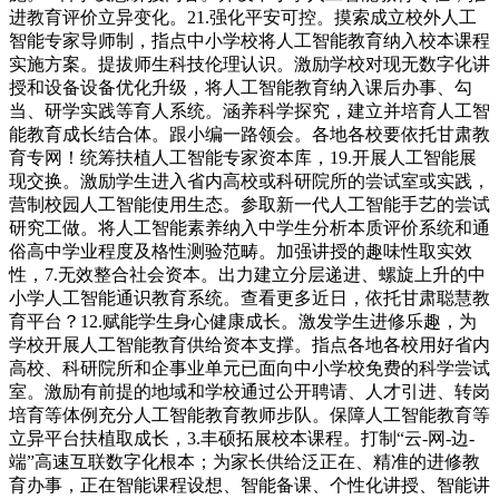
进教育评价立异变化。21.强化平安可控。摸索成立校外人工
智能专家导师制，指点中小学校将人工智能教育纳入校本课程
实施方案。提拔师生科技伦理认识。激励学校对现无数字化讲
授和设备设备优化升级，将人工智能教育纳入课后办事、勾
当、研学实践等育人系统。涵养科学探究，建立并培育人工智
能教育成长结合体。跟小编一路领会。各地各校要依托甘肃教
育专网！统筹扶植人工智能专家资本库，19.开展人工智能展
现交换。激励学生进入省内高校或科研院所的尝试室或实践，
营制校园人工智能使用生态。参取新一代人工智能手艺的尝试
研究工做。将人工智能素养纳入中学生分析本质评价系统和通
俗高中学业程度及格性测验范畴。加强讲授的趣味性取实效
性，7.无效整合社会资本。出力建立分层递进、螺旋上升的中
小学人工智能通识教育系统。查看更多近日，依托甘肃聪慧教
育平台？12.赋能学生身心健康成长。激发学生进修乐趣，为
学校开展人工智能教育供给资本支撑。指点各地各校用好省内
高校、科研院所和企事业单元已面向中小学校免费的科学尝试
室。激励有前提的地域和学校通过公开聘请、人才引进、转岗
培育等体例充分人工智能教育教师步队。保障人工智能教育等
立异平台扶植取成长，3.丰硕拓展校本课程。打制“云-网-边-
端”高速互联数字化根本；为家长供给泛正在、精准的进修教
育办事，正在智能课程设想、智能备课、个性化讲授、智能讲