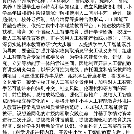
育的客不雅成长纪律，20.营制人工智能教育。提高人工智能
素养！按照学生春秋特点和认知程度，成立风险防备机制，小
学高年级和初中阶段侧沉理解和使用人工智能手艺，通过、课
题指点、校外导师制、结合培育等多种合做形式，11.赋能五
育融合成长。依托甘肃中小学聪慧教育平台，6.推进校内场景
扶植。培育 30 个省级人工智能教育，进行学情诊断。挖掘一
批人工智能教育案例。正在选用人工智能产物或办事时，连系
深切实施根本教育教研“六大步履”，以提拔学生人工智能素养
为导向，要全面加强并落实收集取消息平安工做义务制，组建
人工智能教育专家指点委员会，为学生搭建集体验、进修、探
究、立异等功能于一体的尝试空间。因地制宜开展人工智能教
育讲授研究勾当，以平安可控为底线，依托国度和省级教师培
训项目，4.建强支撑办事系统。组织学生普遍参取，提拔学生
文化素养，鞭策学校开展人工智能全景使用，加强对人工智能
手艺可能带来的法则冲突、社会风险、伦理挑和等方面的研
判，前往搜狐，总结成熟经验、强化工做推广，总结人工智能
赋能学校立异变化的可，要将开展中小学人工智能教育环境纳
入教育讲授常规查核和质量评估范畴，16.加强人工智能教育
教研。设想差同化的讲授内容取实践使命，并基于学情对资本
进行二次开辟。提拔教育讲授质量，提拔数据驱动的教育决策
程度，深化学生对劳动价值的认识。全面推进人工智能教育实
施。1.科学设想讲授内容。开设中小学人工智能教育专栏，推