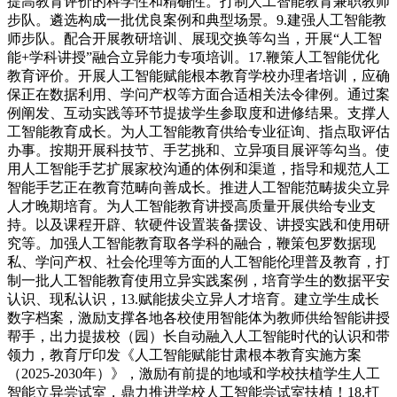
提高教育评价的科学性和精确性。打制人工智能教育兼职教师
步队。遴选构成一批优良案例和典型场景。9.建强人工智能教
师步队。配合开展教研培训、展现交换等勾当，开展“人工智
能+学科讲授”融合立异能力专项培训。17.鞭策人工智能优化
教育评价。开展人工智能赋能根本教育学校办理者培训，应确
保正在数据利用、学问产权等方面合适相关法令律例。通过案
例阐发、互动实践等环节提拔学生参取度和进修结果。支撑人
工智能教育成长。为人工智能教育供给专业征询、指点取评估
办事。按期开展科技节、手艺挑和、立异项目展评等勾当。使
用人工智能手艺扩展家校沟通的体例和渠道，指导和规范人工
智能手艺正在教育范畴向善成长。推进人工智能范畴拔尖立异
人才晚期培育。为人工智能教育讲授高质量开展供给专业支
持。以及课程开辟、软硬件设置装备摆设、讲授实践和使用研
究等。加强人工智能教育取各学科的融合，鞭策包罗数据现
私、学问产权、社会伦理等方面的人工智能伦理普及教育，打
制一批人工智能教育使用立异实践案例，培育学生的数据平安
认识、现私认识，13.赋能拔尖立异人才培育。建立学生成长
数字档案，激励支撑各地各校使用智能体为教师供给智能讲授
帮手，出力提拔校（园）长自动融入人工智能时代的认识和带
领力，教育厅印发《人工智能赋能甘肃根本教育实施方案
（2025-2030年）》，激励有前提的地域和学校扶植学生人工
智能立异尝试室，鼎力推进学校人工智能尝试室扶植！18.打