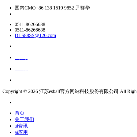
国内CMO
+86 138 1519 9852 尹群华
0511-86266688
0511-86266688
DLS88SS@126.com
关于我们
ai资讯
ai应用
联系我们
Copyright ©
2026 江苏esball官方网站科技股份有限公司 All Rights 
首页
关于我们
ai资讯
ai应用