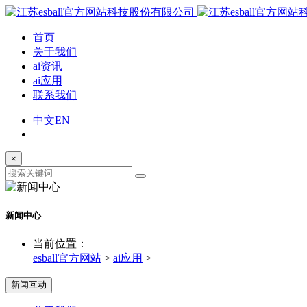
首页
关于我们
ai资讯
ai应用
联系我们
中文
EN
×
新闻中心
当前位置：
esball官方网站
>
ai应用
>
新闻互动