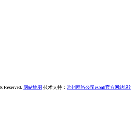
Reserved.
网站地图
技术支持：
常州网络公司esball官方网站