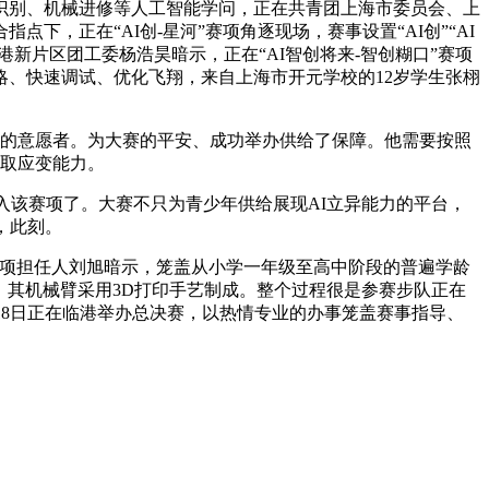
别、机械进修等人工智能学问，正在共青团上海市委员会、上
，正在“AI创-星河”赛项角逐现场，赛事设置“AI创”“AI
港新片区团工委杨浩昊暗示，正在“AI智创将来-智创糊口”赛项
、快速调试、优化飞翔，来自上海市开元学校的12岁学生张栩
的意愿者。为大赛的平安、成功举办供给了保障。他需要按照
略取应变能力。
该赛项了。大赛不只为青少年供给展现AI立异能力的平台，
，此刻。
赛项担任人刘旭暗示，笼盖从小学一年级至高中阶段的普遍学龄
，其机械臂采用3D打印手艺制成。整个过程很是参赛步队正在
18日正在临港举办总决赛，以热情专业的办事笼盖赛事指导、