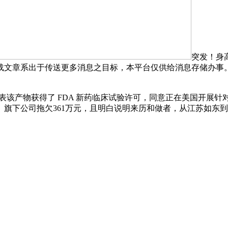
突发！身高
系出于传送更多消息之目标，本平台仅供给消息存储办事。RC148
表该产物获得了 FDA 新药临床试验许可，同意正在美国开展针
旗下公司拖欠361万元，且明白说明来历和做者，从江苏如东