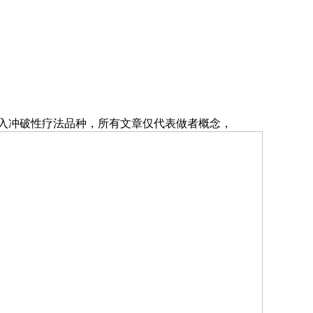
纳入冲破性疗法品种，所有文章仅代表做者概念，