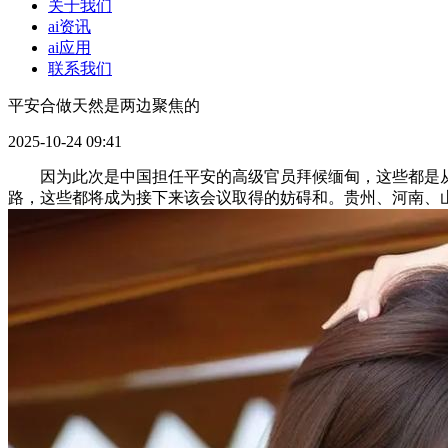
关于我们
ai资讯
ai应用
联系我们
平安合做天然是两边聚焦的
2025-10-24 09:41
因为此次是中国担任平安的高级官员拜候缅甸，这些都是从
路，这些都将成为接下来该会议取得的妨碍和。贵州、河南、山