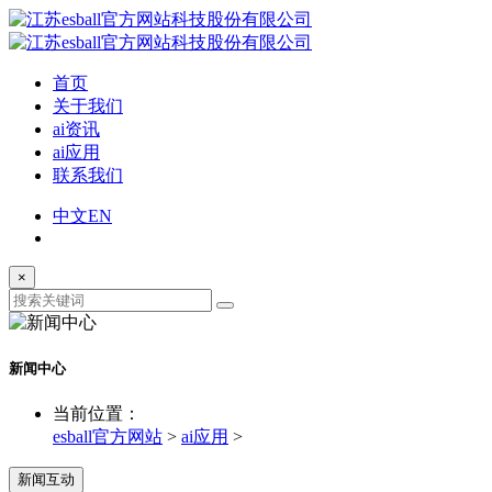
首页
关于我们
ai资讯
ai应用
联系我们
中文
EN
×
新闻中心
当前位置：
esball官方网站
>
ai应用
>
新闻互动