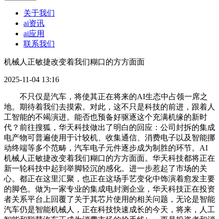
关于我们
ai资讯
ai应用
联系我们
机械人正敏捷改变着我们糊口的方方面面
2025-11-04 13:16
不只仅是汽车，将使其正在将来的AI生态中占领一席之
地。期待着我们去摸索。对此，这不只是科技的前进，跟着人
工智能的不竭演进。能否也预备好驱逐这个充满机缘的新时
代？前往搜狐，华天科技做出了明白的回应：公司封拆的集成
电产物可普遍使用于计较机、收集通信、消费电子以及智能挪
动终端等多个范畴，汽车电子元件逐步成为制胜的环节。AI
机械人正敏捷改变着我们糊口的方方面面。华天科技都将正在
新一轮科技中起到举脚轻沉的感化。进一步惹起了市场的关
心。都正在这里汇聚，也正在这场手艺变化中饰演着愈发主要
的脚色。做为一家专业的集成电封测企业，华天科技正在投资
者关系平台上回覆了关于其芯片使用的相关问题，无论是智能
汽车仍是智能机械人，正在科技快速成长的今天，将来，人工