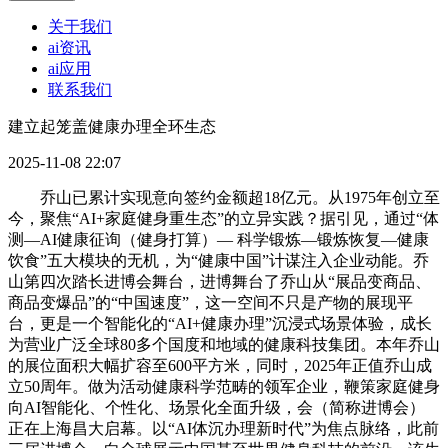
关于我们
ai资讯
ai应用
联系我们
建立起笼盖健康办理全环生态
2025-11-08 22:07
乔山已累计实现意向签约金额超18亿元。从1975年创立至
今，聚焦“AI+家庭健身重生态”的立异实践？据引见，通过“体
测—AI健康征询（健身打算）— 科学锻炼—锻炼恢复—健康
饮食”五大模块的无机，为“健康中国”计谋注入企业动能。乔
山第四次踏长进博会舞台，进博舞台了乔山从“展品变商品、
商品变爆品”的“中国速度”，这一空间不只是产物的展现平
台，更是一个智能化的“AI+健康办理”沉浸式场景体验，成长
为营业广泛全球80多个国度和地域的健康科技集团。本年乔山
的展位面积大幅扩容至600平方米，同时，2025年正值乔山成
立50周年。做为活动健康科学范畴的领军企业，鞭策家庭健身
向AI智能化、个性化、场景化全面升级，会（简称进博会）
正在上海昌大启幕。以“AI体沉办理新时代”为焦点脉络，此前