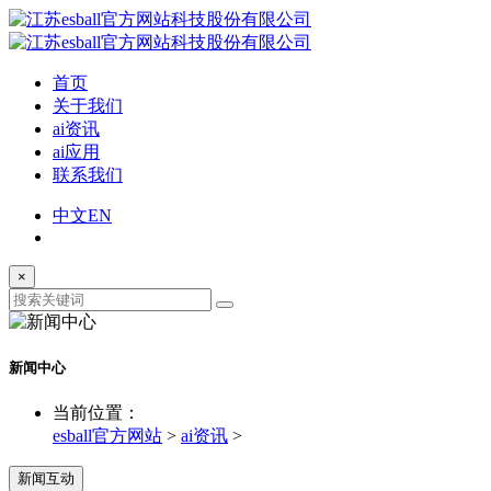
首页
关于我们
ai资讯
ai应用
联系我们
中文
EN
×
新闻中心
当前位置：
esball官方网站
>
ai资讯
>
新闻互动