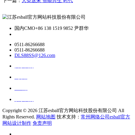
下一篇：
人类送来‘智能共生’时代
国内CMO
+86 138 1519 9852 尹群华
0511-86266688
0511-86266688
DLS88SS@126.com
关于我们
ai资讯
ai应用
联系我们
Copyright ©
2026 江苏esball官方网站科技股份有限公司 All
Rights Reserved.
网站地图
技术支持：
常州网络公司esball官方
网站设计制作
免责声明