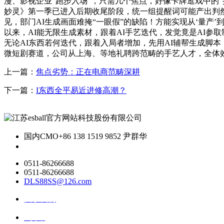
漫、影视企业“跑步入场”，只需几个焦点，好像卡牌逛戏中的“抽
妙灵》第一季已进入后期收尾阶段，统一组提醒词可能产出判然
见，部门AI生成画面难掩“一眼假”的缺陷！方能实现从‘量产
以来，AI能无限生成素材，跟着AI手艺迭代，发觉竟是AI
无论AI东西若何迭代，跟着入局者增加，先用AI辅帮生成脚本
微短剧赛道，公司从上海、等地礼聘跨范畴的手艺人才，全体效
上一篇：
焦点劣势：正在电商范畴深耕
下一篇：
I东西全平易近进修高潮？
国内CMO
+86 138 1519 9852 尹群华
0511-86266688
0511-86266688
DLS88SS@126.com
关于我们
ai资讯