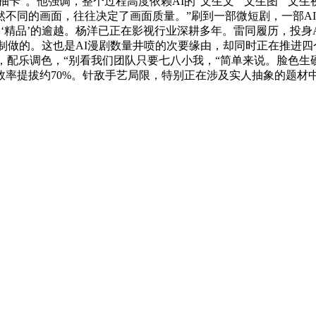
卡”。他强调，整个过程高度依赖AI的“文生文”“文生图”“文生
不同的画面，往往决定了画面质量。”刷到一部微短剧，一部AI
’到‘精品’的逾越。杨洋已正在影视行业深耕多年。雷同履历，投
参取制做的。这也是AI漫剧数量井喷的次要缘由，却同时正在推进
，配乐调色，“别看我们团队只要七八小我，“简单来说。脸色生硬
率提拔约70%。针敌手艺局限，特别正在涉及实人抽象的题材