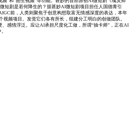
视频”和“图生视频”等功能。甚妙的首部原创AI微短剧《魂灵师
微短剧是若何降生的？据甚妙AI微短剧项目担任人国德青引
身AIGC前，人类则聚焦于创意构想取富无情感深度的表达，本年
四个视频项目。发觉它们各有所长，组建分工明白的创做团队。
、感情浮泛。应让AI承担尺度化工做，所谓“抽卡师”，正在AI
中。