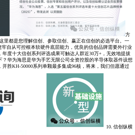
方
，这里都是您理解信创、参取信创、赢正在信创的必选平台。一
建牢自从可控根本软硬件底层能力，优良的信创品牌需要外行业
，年度十大信创系列评选成果可触达人群近30万+，无效地提拔
下？华为海思是华为手艺无限公司全资控股的半导体取器件设想
KH-50000系列单颗最多集成96核，将来，我们但愿通过
10. 信创纵横