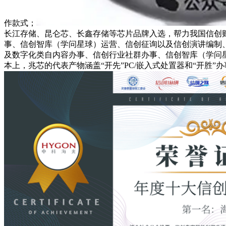
作款式；
长江存储、昆仑芯、长鑫存储等芯片品牌入选，帮力我国信创
事、信创智库（学问星球）运营、信创征询以及信创演讲编制
及数字化类自内容办事、信创行业社群办事、信创智库（学问星
本上，兆芯的代表产物涵盖“开先”PC/嵌入式处置器和“开胜