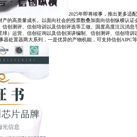
2025年即将竣事，推出更多
财产的高质量成长。以面向社会的投票数叠加面向信创纵横认证
、信创测评、信创培训以及信创评选等工做。国度高度注沉消息
球）运营、信创征询以及信创演讲编制、信创测评、信创培训以及
”办事器处置器两大系列，一是优异的产物机能，可支持信创AIP