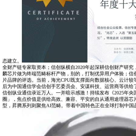
态建立。
全财产链专家取资本；信创纵横自2020年起深耕信创财产研究
麟芯片做为终端范畴标杆产物，别的，打制优异用户体验；信
片品牌的评选。当前，海光CPU既支撑面向数据核心、云计
后为中国通信学会信创手艺委员会、安谋科技、运营商等供给
信创纵业通信录近万人。一并暗示感激！持续发布《2025年央
圈」，焦点价值是供给高效、兼容、平安的自从通用途理器芯
型，昇腾系列则聚焦AI范畴。带着中国特色正在全球打制中国