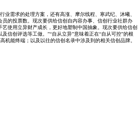
适配行业需求的处理方案，还有高涨、摩尔线程、寒武纪、沐曦、
会员的投票数。现次要供给信创自内容办事、信创行业社群办
手艺使用立异财产成长，更好地塑制中国抽象。现次要供给信创
信创评选等工做。”“自从立异”意味着正在“自从可控”的根
C等高机能终端；以及以往的信创名录中涉及到的相关信创品牌。