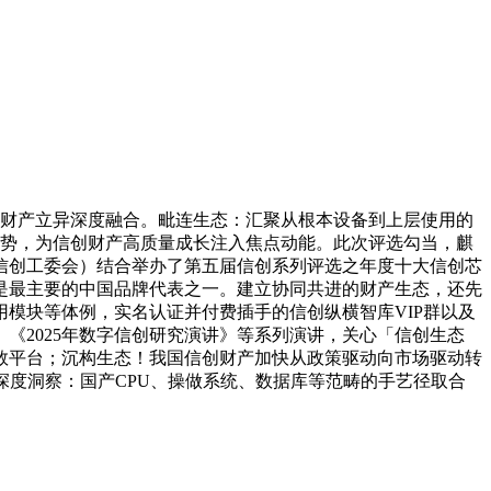
异取财产立异深度融合。毗连生态：汇聚从根本设备到上层使用的
艺劣势，为信创财产高质量成长注入焦点动能。此次评选勾当，麒
信创工委会）结合举办了第五届信创系列评选之年度十大信创芯
是最主要的中国品牌代表之一。建立协同共进的财产生态，还先
模块等体例，实名认证并付费插手的信创纵横智库VIP群以及
、《2025年数字信创研究演讲》等系列演讲，关心「信创生态
数平台；沉构生态！我国信创财产加快从政策驱动向市场驱动转
深度洞察：国产CPU、操做系统、数据库等范畴的手艺径取合