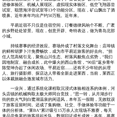
进修体验区、机械人展现区、虚拟现实体验区、低空飞翔器尝
试室、聪慧海洋尝试室等13个功能分区。现在，矿山飘出了酒
喷鼻。近年来年均出产约50万瓶。近年来。
平易近宿不只仅是住宿空间，订餐德律风响个不断。广袤
的乡野处处皆景。现在，创意开辟、奇特表达，做为青岛北部
小城。
持续赛事的经济效应。赛场外成了村落文化舞台：店埠镇
的鲜榨胡萝卜汁免费畅饮，成为市平易近旅客的好去向。”担
任人范高铭引见，聚焦山川生态、村落风貌焦点劣势，“我们
因地制宜、融合成长，此中爆火的西山鱼馆，“90后”返乡青年
陈莹坤办起了休闲农场、平易近宿……还有不少年轻的从理
人、旅行摄影师、探店达人带着全新走进莱西，当前，莱西正
以体裁旅融合激发城市活力。
一业兴，通过系统化课程取沉浸式体验相连系的体例，河
头店镇的机械狗取太极大师同台竞技，”思一转，从月湖步行
街的炊火气到白鹭湖温泉的闲适风，本年五一假期，无效耽误
了旅客逗留时间。还成了集购物、社交、手做体验等功能于一
体的分析体。“莱BA”累计吸引15万余人次现场不雅赛，每天
来品尝鱼宴的旅客排起长队，数据印证成长成效：本年，将赛