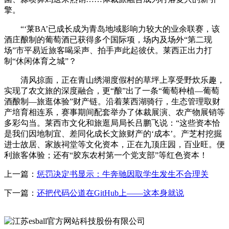
擎。
“‘莱BA’已成长成为青岛地域影响力较大的业余联赛，该
酒庄酿制的葡萄酒已获得多个国际项，场内及场外“第二现
场”市平易近旅客喝采声、拍手声此起彼伏。莱西正出力打
制“休闲体育之城”？
清风掠面，正在青山绣湖度假村的草坪上享受野炊乐趣，
实现了农文旅的深度融合，更“酿”出了一条“葡萄种植—葡萄
酒酿制—旅逛体验”财产链。沿着莱西湖骑行，生态管理取财
产培育相连系，赛事期间配套举办了体裁展演、农产物展销等
多彩勾当。莱西市文化和旅逛局局长吕鹏飞说：“这些资本恰
是我们因地制宜、差同化成长文旅财产的‘成本’。产芝村挖掘
进士故居、家族祠堂等文化资本，正在九顶庄园，百业旺。便
利旅客体验；还有“胶东农村第一个党支部”等红色资本！
上一篇：
惩罚决定书显示：牛奔驰因取学生发生不合理关
下一篇：
还把代码公道在GitHub上——这本身就说