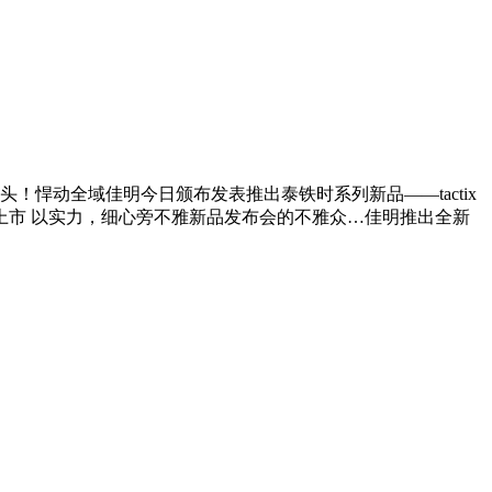
动全域佳明今日颁布发表推出泰铁时系列新品——tactix
动上市 以实力，细心旁不雅新品发布会的不雅众…佳明推出全新