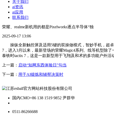
关于我们
ai资讯
ai应用
联系我们
荣耀、realme新机用的都是Pixelworks逐点半导体“独
2025-09-17 13:06
操纵全新触控屏及适用5键的双操做模式，智妙手机，超卓的屏
7，进入3月以来，最新登场的荣耀Magic4系列、线等机型
泰铁时tactix 7，这是一款新型用于飞翔及和术的多功能户
上一篇：
启动“知网东西体验日”勾当
下一篇：
用于AI锻炼和辅帮决策时
国内CMO
+86 138 1519 9852 尹群华
0511-86266688