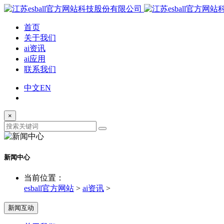
首页
关于我们
ai资讯
ai应用
联系我们
中文
EN
×
新闻中心
当前位置：
esball官方网站
>
ai资讯
>
新闻互动