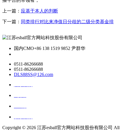
播平台的带领者，
上一篇：
应基于本人的判断
下一篇：
同类排行对比来净值日分歧的二级分类基金排
国内CMO
+86 138 1519 9852 尹群华
0511-86266688
0511-86266688
DLS88SS@126.com
关于我们
ai资讯
ai应用
联系我们
Copyright ©
2026 江苏esball官方网站科技股份有限公司 All