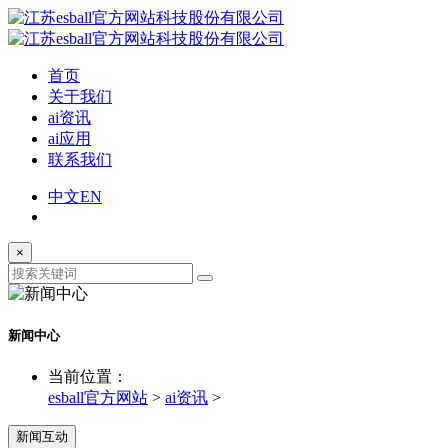
首页
关于我们
ai资讯
ai应用
联系我们
中文
EN
×
新闻中心
当前位置：
esball官方网站
>
ai资讯
>
新闻互动