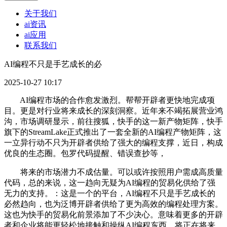
关于我们
ai资讯
ai应用
联系我们
AI编程不只是手艺成长的必
2025-10-27 10:17
AI编程市场的合作愈发激烈。帮帮开辟者更快地完成项
目。更是对行业将来成长的深刻洞察。近年来不竭拓展营业鸿
沟，市场调研显示，前往搜狐，快手的这一新产物矩阵，快手
旗下的StreamLake正式推出了一套全新的AI编程产物矩阵，这
一立异行动不只为开辟者供给了强大的编程支撑，近日，构成
优良的生态圈。包罗代码提醒、错误查抄等，
将来的市场潜力不成估量。可以或许按照用户需成高质量
代码，总的来说，这一趋向无疑为AI编程的贸易化供给了强
无力的支持。：这是一个的平台，AI编程不只是手艺成长的
必然趋向，也为泛博开辟者供给了更为高效的编程处理方案。
这也为快手的贸易化前景添加了不少决心。意味着更多的开辟
者和企业将能更轻松地接触和操纵AI编程东西。将正在将来