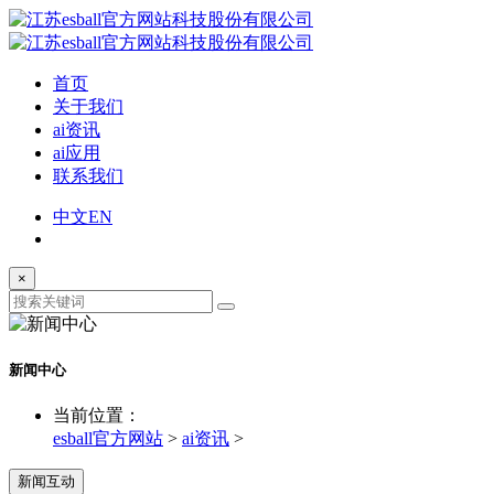
首页
关于我们
ai资讯
ai应用
联系我们
中文
EN
×
新闻中心
当前位置：
esball官方网站
>
ai资讯
>
新闻互动