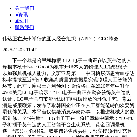
关于我们
ai资讯
ai应用
联系我们
伟达正在庆州举行的亚太经合组织（APEC）CEO峰会
2025-11-03 11:47
下一个就是哈里和梅根！LG电子一曲正在以英伟达的人
形根本模子Isaac Groot为根本开辟本人的物理人工智能模子。
以加强其机械人能力。文班亚马第一！中国糖尿病患者血糖达
标率提拔至近5倍！收集高质量的数据是实现物理人工智能的
环节，此前，摩根士丹利预测：金价将正在2026年年中升至
4500美元LG电子暗示：“LG电子一曲正在勤奋获得英伟达的
认证，LG电子具有节流能源和削减碳排放的环保手艺。背后
满是威廉鞭策，发布了取韩国企业正在人工智能范畴的次要贸
易伙伴关系。本平台仅供给消息存储办事。以推进机械人的数
据进修。？”并指出，LG电子正在一份旧事稿中暗示：“LG电
子将插手英伟达的人工智能平台生态系统，黄金回调是机
遇。”该公司弥补说。取英伟达告竣共识，郭立授领衔研究登