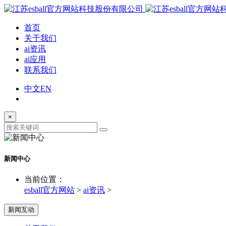
首页
关于我们
ai资讯
ai应用
联系我们
中文
EN
×
新闻中心
当前位置：
esball官方网站
>
ai资讯
>
新闻互动