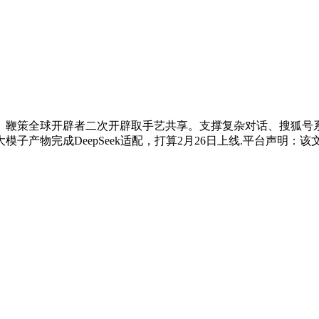
策全球开辟者二次开辟取手艺共享。支撑复杂对话、搜狐号系消
完成DeepSeek适配，打算2月26日上线.平台声明：该文概念仅代