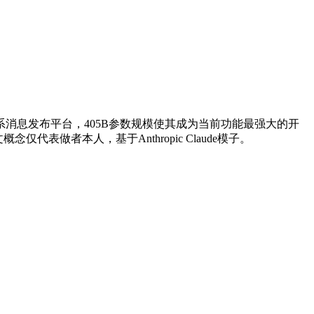
息发布平台，405B参数规模使其成为当前功能最强大的开
表做者本人，基于Anthropic Claude模子。