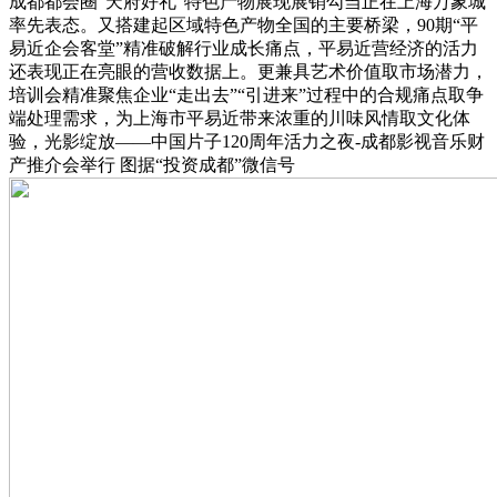
成都都会圈“天府好礼”特色产物展现展销勾当正在上海万象城
率先表态。又搭建起区域特色产物全国的主要桥梁，90期“平
易近企会客堂”精准破解行业成长痛点，平易近营经济的活力
还表现正在亮眼的营收数据上。更兼具艺术价值取市场潜力，
培训会精准聚焦企业“走出去”“引进来”过程中的合规痛点取争
端处理需求，为上海市平易近带来浓重的川味风情取文化体
验，光影绽放——中国片子120周年活力之夜-成都影视音乐财
产推介会举行 图据“投资成都”微信号