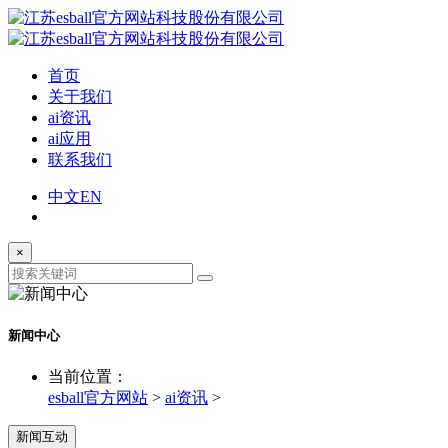
首页
关于我们
ai资讯
ai应用
联系我们
中文
EN
×
新闻中心
当前位置：
esball官方网站
>
ai资讯
>
新闻互动